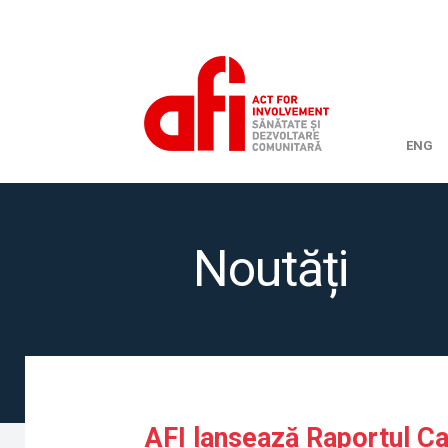
ENG
Noutăți
AFI lansează Raportul Cal