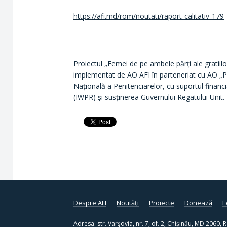
https://afi.md/rom/noutati/raport-calitativ-179
Proiectul „Femei de pe ambele părți ale gratiilor:
implementat de AO AFI în parteneriat cu AO „Pa
Națională a Penitenciarelor, cu suportul financ
(IWPR) și susținerea Guvernului Regatului Unit.
Despre AFI
Noutăți
Proiecte
Donează
E
Adresa: str. Varşovia, nr. 7, of. 2, Chişinău, MD 2060